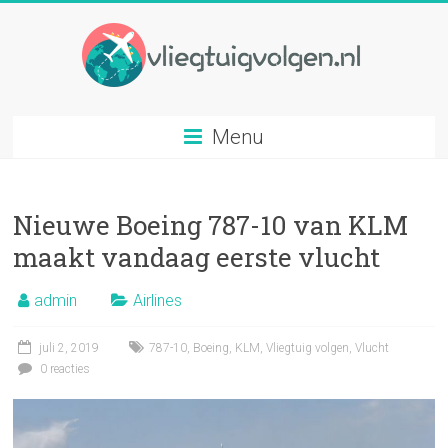
Ga
naar
inhoud
Vliegtuig
Menu
volgen
Volg
Nieuwe Boeing 787-10 van KLM
elk
gewenst
maakt vandaag eerste vlucht
vliegtuig
op
admin
Airlines
basis
van
juli 2, 2019
787-10
,
Boeing
,
KLM
,
Vliegtuig volgen
,
Vlucht
vluchtnummer
0 reacties