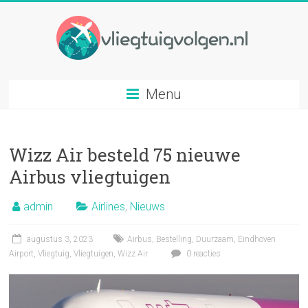
Ga
naar
inhoud
Vliegtuig
Menu
volgen
Volg
Wizz Air besteld 75 nieuwe
elk
gewenst
Airbus vliegtuigen
vliegtuig
op
admin
Airlines
,
Nieuws
basis
van
augustus 3, 2023
Airbus
,
Bestelling
,
Duurzaam
,
Eindhoven
vluchtnummer
Airport
,
Vliegtuig
,
Vliegtuigen
,
Wizz Air
0 reacties