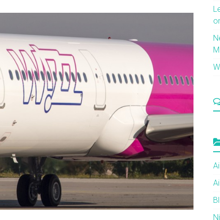
L
o
N
M
Wi
Ai
Ai
B
N