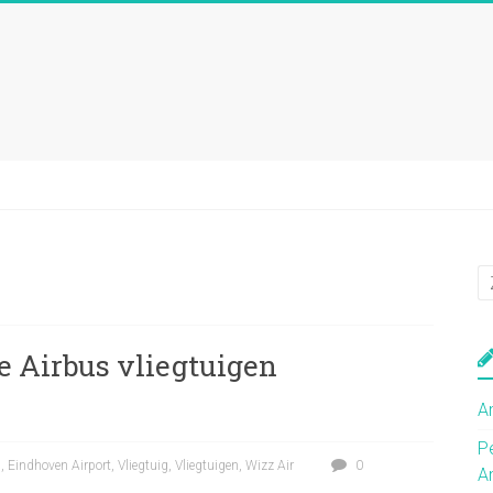
e Airbus vliegtuigen
A
P
m
,
Eindhoven Airport
,
Vliegtuig
,
Vliegtuigen
,
Wizz Air
0
A