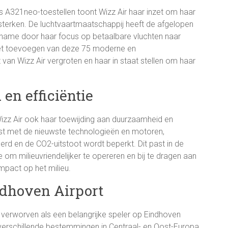
 A321neo-toestellen toont Wizz Air haar inzet om haar
ersterken. De luchtvaartmaatschappij heeft de afgelopen
 name door haar focus op betaalbare vluchten naar
Het toevoegen van deze 75 moderne en
t van Wizz Air vergroten en haar in staat stellen om haar
en efficiëntie
zz Air ook haar toewijding aan duurzaamheid en
rust met de nieuwste technologieën en motoren,
rd en de CO2-uitstoot wordt beperkt. Dit past in de
 om milieuvriendelijker te opereren en bij te dragen aan
mpact op het milieu.
ndhoven Airport
e verworven als een belangrijke speler op Eindhoven
 verschillende bestemmingen in Centraal- en Oost-Europa