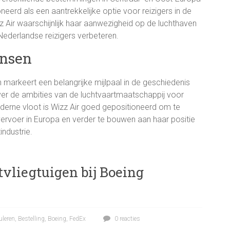
eerd als een aantrekkelijke optie voor reizigers in de
zz Air waarschijnlijk haar aanwezigheid op de luchthaven
Nederlandse reizigers verbeteren.
ansen
 markeert een belangrijke mijlpaal in de geschiedenis
 over de ambities van de luchtvaartmaatschappij voor
derne vloot is Wizz Air goed gepositioneerd om te
rvoer in Europa en verder te bouwen aan haar positie
industrie.
vliegtuigen bij Boeing
leren
,
Bestelling
,
Boeing
,
FedEx
0 reacties