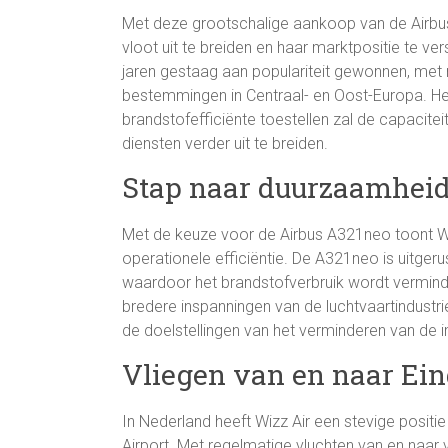
Met deze grootschalige aankoop van de Airbus
vloot uit te breiden en haar marktpositie te v
jaren gestaag aan populariteit gewonnen, met
bestemmingen in Centraal- en Oost-Europa. 
brandstofefficiënte toestellen zal de capacitei
diensten verder uit te breiden.
Stap naar duurzaamheid 
Met de keuze voor de Airbus A321neo toont Wi
operationele efficiëntie. De A321neo is uitge
waardoor het brandstofverbruik wordt verminde
bredere inspanningen van de luchtvaartindustrie
de doelstellingen van het verminderen van de i
Vliegen van en naar Ei
In Nederland heeft Wizz Air een stevige positi
Airport. Met regelmatige vluchten van en naar