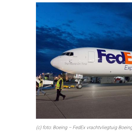
(c) foto: Boeing – FedEx vrachtvliegtuig Boein