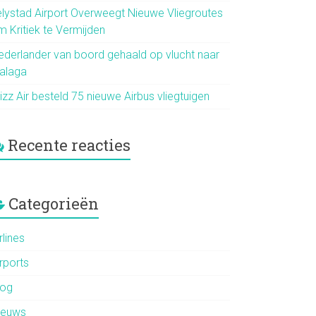
elystad Airport Overweegt Nieuwe Vliegroutes
m Kritiek te Vermijden
ederlander van boord gehaald op vlucht naar
alaga
zz Air besteld 75 nieuwe Airbus vliegtuigen
Recente reacties
Categorieën
rlines
rports
log
ieuws