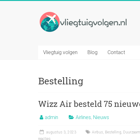
Ga
naar
Vliegtuig
inhoud
volgen
Volg
elk
Vliegtuig volgen
Blog
Contact
gewenst
vliegtuig
op
Bestelling
basis
van
vluchtnummer
Wizz Air besteld 75 nieuw
admin
Airlines
,
Nieuws
augustus 3, 2023
Airbus
,
Bestelling
,
Duurzaa
reacties