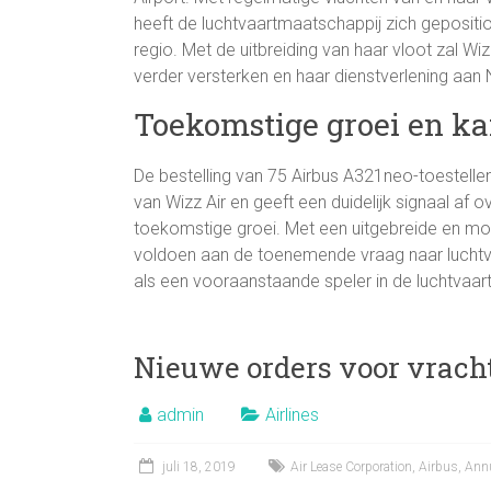
heeft de luchtvaartmaatschappij zich geposition
regio. Met de uitbreiding van haar vloot zal Wi
verder versterken en haar dienstverlening aan 
Toekomstige groei en k
De bestelling van 75 Airbus A321neo-toestellen
van Wizz Air en geeft een duidelijk signaal af
toekomstige groei. Met een uitgebreide en mo
voldoen aan de toenemende vraag naar luchtve
als een vooraanstaande speler in de luchtvaart
Nieuwe orders voor vracht
admin
Airlines
juli 18, 2019
Air Lease Corporation
,
Airbus
,
Annu