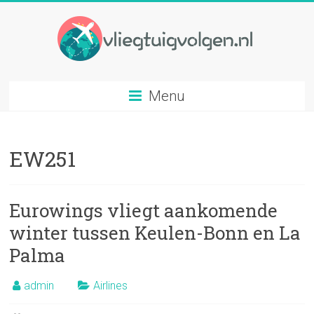
Ga
naar
inhoud
Vliegtuig
Menu
volgen
Volg
EW251
elk
gewenst
vliegtuig
op
Eurowings vliegt aankomende
basis
winter tussen Keulen-Bonn en La
van
Palma
vluchtnummer
admin
Airlines