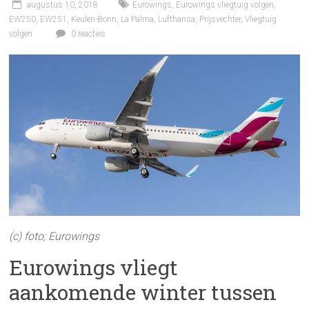
augustus 10, 2018
Eurowings
,
Eurowings vliegtuig volgen
,
EW250
,
EW251
,
Keulen-Bonn
,
La Palma
,
Lufthansa
,
Prijsvechter
,
Vliegtuig
volgen
0 reacties
(c) foto; Eurowings
Eurowings vliegt
aankomende winter tussen