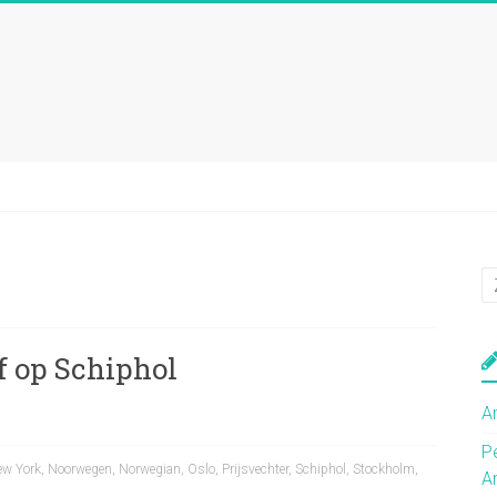
f op Schiphol
A
P
ew York
,
Noorwegen
,
Norwegian
,
Oslo
,
Prijsvechter
,
Schiphol
,
Stockholm
,
A