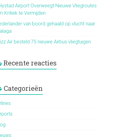
elystad Airport Overweegt Nieuwe Vliegroutes
m Kritiek te Vermijden
ederlander van boord gehaald op vlucht naar
alaga
zz Air besteld 75 nieuwe Airbus vliegtuigen
Recente reacties
Categorieën
rlines
rports
log
ieuws