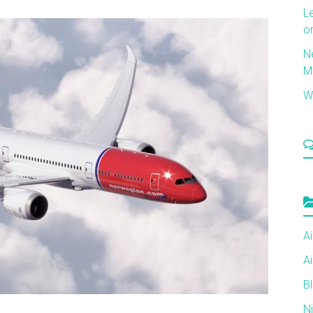
L
o
N
M
Wi
Ai
Ai
B
N