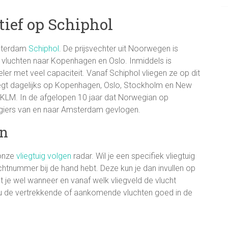
tief op Schiphol
msterdam
Schiphol
. De prijsvechter uit Noorwegen is
t vluchten naar Kopenhagen en Oslo. Inmiddels is
er met veel capaciteit. Vanaf Schiphol vliegen ze op dit
gt dagelijks op Kopenhagen, Oslo, Stockholm en New
 KLM. In de afgelopen 10 jaar dat Norwegian op
ssagiers van en naar Amsterdam gevlogen.
an
 onze
vliegtuig volgen
radar. Wil je een specifiek vliegtuig
chtnummer bij de hand hebt. Deze kun je dan invullen op
je wel wanneer en vanaf welk vliegveld de vlucht
ou de vertrekkende of aankomende vluchten goed in de