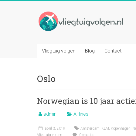
Ga
naar
Vliegtuig
inhoud
volgen
Volg
elk
Vliegtuig volgen
Blog
Contact
gewenst
vliegtuig
op
Oslo
basis
van
vluchtnummer
Norwegian is 10 jaar actie
admin
Airlines
april 3, 2019
Amsterdam
,
KLM
,
Kopenhagen
,
N
Vliegtuig volgen
0 reacties