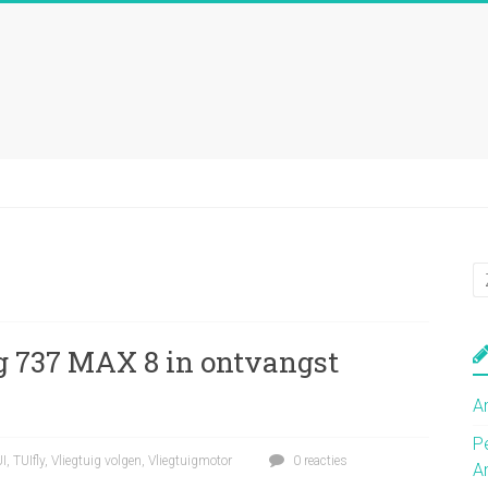
g 737 MAX 8 in ontvangst
A
P
I
,
TUIfly
,
Vliegtuig volgen
,
Vliegtuigmotor
0 reacties
A