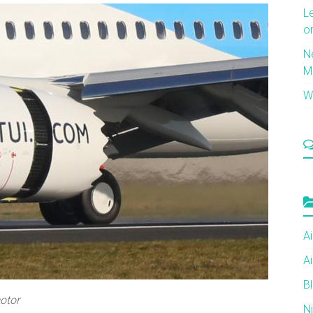
L
o
N
M
Wi
Ai
Ai
B
otor
N