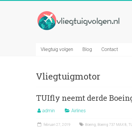
Ga
naar
Vliegtuig
inhoud
volgen
Volg
elk
Vliegtuig volgen
Blog
Contact
gewenst
vliegtuig
op
Vliegtuigmotor
basis
van
vluchtnummer
TUIfly neemt derde Boein
admin
Airlines
februari 27, 2019
Boeing
,
Boeing 737 MAX 8
,
TU