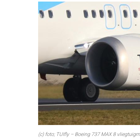
(c) foto; TUIfly – Boeing 737 MAX 8 vliegtuigm