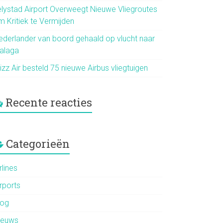
elystad Airport Overweegt Nieuwe Vliegroutes
m Kritiek te Vermijden
ederlander van boord gehaald op vlucht naar
alaga
zz Air besteld 75 nieuwe Airbus vliegtuigen
Recente reacties
Categorieën
rlines
rports
log
ieuws