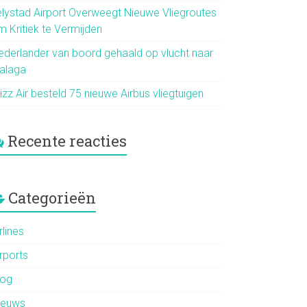
elystad Airport Overweegt Nieuwe Vliegroutes
m Kritiek te Vermijden
ederlander van boord gehaald op vlucht naar
alaga
zz Air besteld 75 nieuwe Airbus vliegtuigen
Recente reacties
Categorieën
rlines
rports
log
ieuws