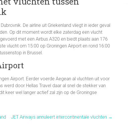
met vluchten tussen
ik
ubrovnik. De airline uit Griekenland vliegt in ieder geval
eden. Op dit moment wordt elke zaterdag een vlucht
itgevoerd met een Airbus A320 en biedt plaats aan 176
ste vlucht om 15:00 op Groningen Airport en rond 16:00
tussenstop in Brussel.
irport
ngen Airport. Eerder voerde Aegean al vluchten uit voor
aas werd door Hellas Travel daar al snel de stekker van
dit keer wel langer actief zal zijn op de Groningse
and
JET Airways annuleert intercontinentale vluchten
→