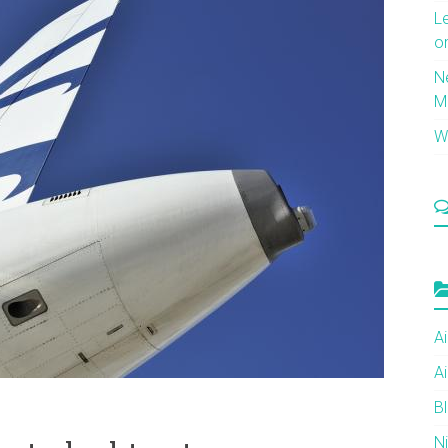
L
o
N
M
Wi
Ai
Ai
B
N