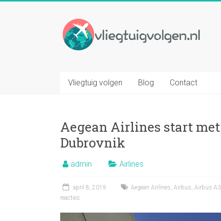
Ga
naar
Vliegtuig
inhoud
volgen
Volg
elk
Vliegtuig volgen
Blog
Contact
gewenst
vliegtuig
op
Aegean Airlines start me
basis
van
Dubrovnik
vluchtnummer
admin
Airlines
april 8, 2019
Aegean Airlines
,
Airbus
,
Airbus A
reacties