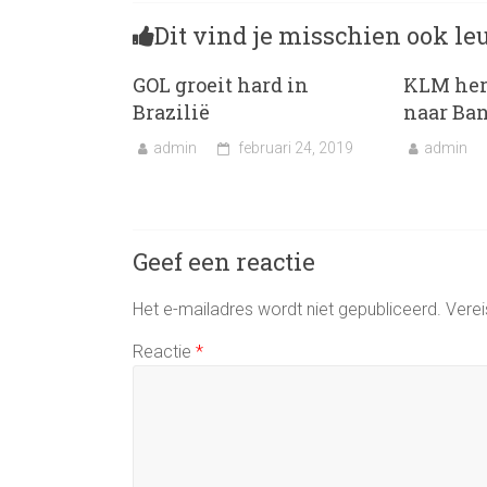
Dit vind je misschien ook le
GOL groeit hard in
KLM her
Brazilië
naar Ba
admin
februari 24, 2019
admin
Geef een reactie
Het e-mailadres wordt niet gepubliceerd.
Verei
Reactie
*