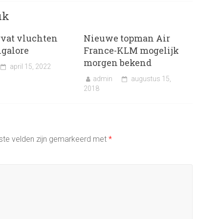
uk
vat vluchten
Nieuwe topman Air
ngalore
France-KLM mogelijk
morgen bekend
april 15, 2022
admin
augustus 15,
2018
ste velden zijn gemarkeerd met
*