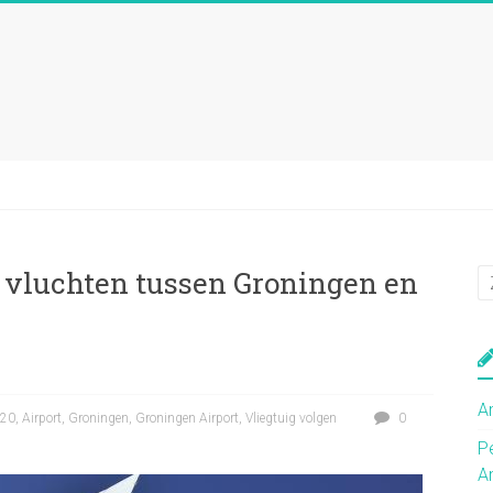
t vluchten tussen Groningen en
A
320
,
Airport
,
Groningen
,
Groningen Airport
,
Vliegtuig volgen
0
P
A