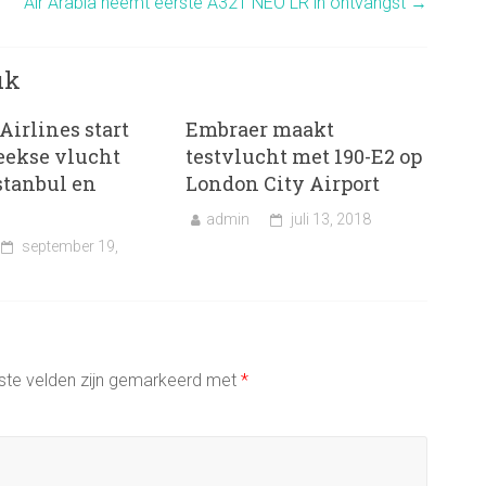
Air Arabia neemt eerste A321 NEO LR in ontvangst
→
uk
Airlines start
Embraer maakt
eekse vlucht
testvlucht met 190-E2 op
stanbul en
London City Airport
admin
juli 13, 2018
september 19,
ste velden zijn gemarkeerd met
*