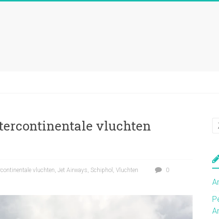
tercontinentale vluchten
rcontinentale vluchten
,
Jet Airways
,
Schiphol
,
Vluchten
0
A
P
A