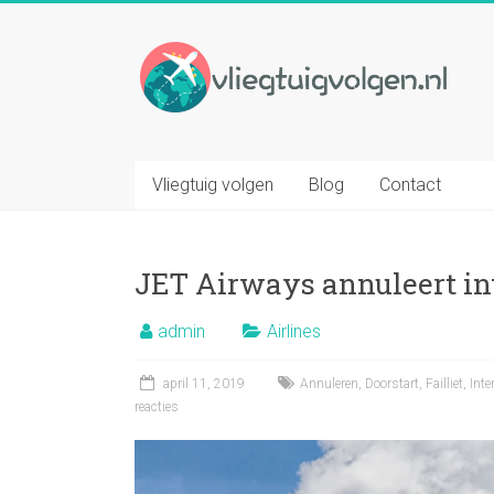
Ga
naar
Vliegtuig
inhoud
volgen
Volg
elk
Vliegtuig volgen
Blog
Contact
gewenst
vliegtuig
op
JET Airways annuleert in
basis
van
admin
Airlines
vluchtnummer
april 11, 2019
Annuleren
,
Doorstart
,
Failliet
,
Inte
reacties