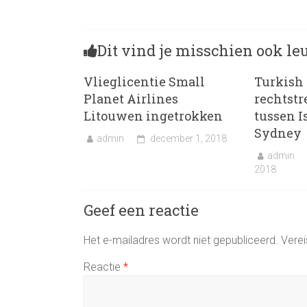
Dit vind je misschien ook le
Vlieglicentie Small
Turkish 
Planet Airlines
rechtstr
Litouwen ingetrokken
tussen I
Sydney
admin
december 1, 2018
admin
2018
Geef een reactie
Het e-mailadres wordt niet gepubliceerd.
Verei
Reactie
*