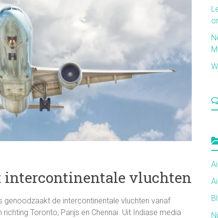
L
o
N
M
Wi
Ai
 intercontinentale vluchten
Ai
B
s genoodzaakt de intercontinentale vluchten vanaf
ichting Toronto, Parijs en Chennai. Uit Indiase media
N