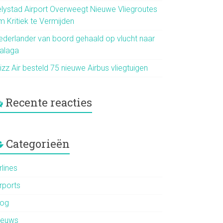
elystad Airport Overweegt Nieuwe Vliegroutes
m Kritiek te Vermijden
ederlander van boord gehaald op vlucht naar
alaga
zz Air besteld 75 nieuwe Airbus vliegtuigen
Recente reacties
Categorieën
rlines
rports
log
ieuws