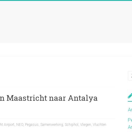
an Maastricht naar Antalya
A
P
ht Airport
,
NEO
,
Pegasus
,
Samenwerking
,
Schiphol
,
Vliegen
,
Vluchten
A