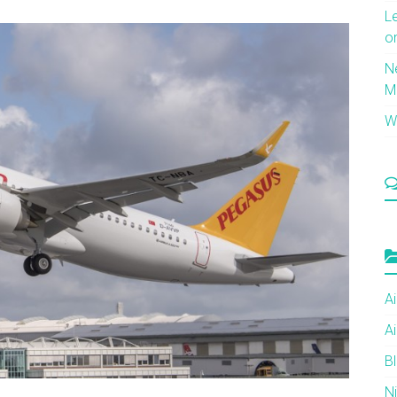
L
o
N
M
Wi
Ai
Ai
B
N