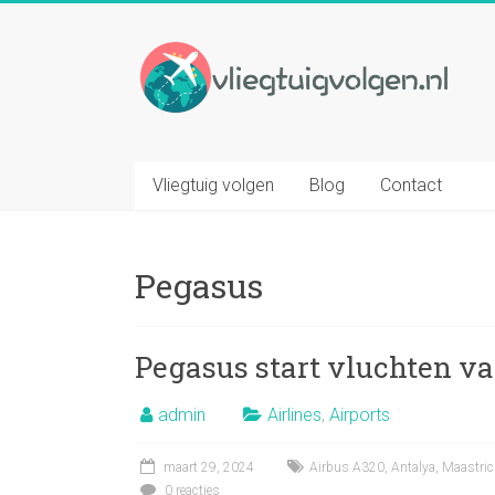
Ga
naar
Vliegtuig
inhoud
volgen
Volg
elk
Vliegtuig volgen
Blog
Contact
gewenst
vliegtuig
op
Pegasus
basis
van
vluchtnummer
Pegasus start vluchten v
admin
Airlines
,
Airports
maart 29, 2024
Airbus A320
,
Antalya
,
Maastric
0 reacties