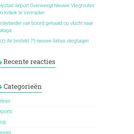
elystad Airport Overweegt Nieuwe Vliegroutes
m Kritiek te Vermijden
ederlander van boord gehaald op vlucht naar
alaga
zz Air besteld 75 nieuwe Airbus vliegtuigen
Recente reacties
Categorieën
rlines
rports
log
ieuws