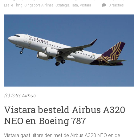
Leslie Thng
,
Singapore Airlines
,
Strategie
,
Tata
,
Vistara
0 reacties
(c) foto; Airbus
Vistara besteld Airbus A320
NEO en Boeing 787
Vistara gaat uitbreiden met de Airbus A320 NEO en de