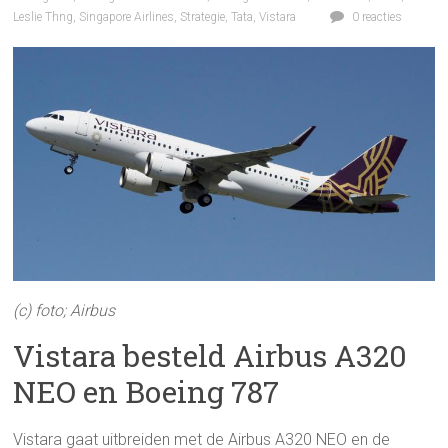
Leslie Thng
,
Singapore Airlines
,
Strategie
,
Tata
,
Vistara
0 reacties
(c) foto; Airbus
Vistara besteld Airbus A320
NEO en Boeing 787
Vistara gaat uitbreiden met de Airbus A320 NEO en de