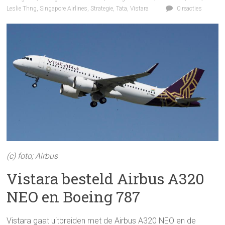
Leslie Thng
,
Singapore Airlines
,
Strategie
,
Tata
,
Vistara
0 reacties
(c) foto; Airbus
Vistara besteld Airbus A320
NEO en Boeing 787
Vistara gaat uitbreiden met de Airbus A320 NEO en de