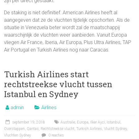
zijn per direct gestaakt.
De staking is niet definitief. American Airlines heeft al
aangegeven dat ze de vluchten tijdelijk opschorten. Als de
situatie in Venezuela beter wordt zal de maatschappij
waarschijnlijk de vluchten weer aanbieden. Vanuit Europa
vliegen Air France, Iberia, Air Europa, Plus Ultra Airlines, TAP
Air Portugal en Turkish Airlines nog naar Caracas.
Turkish Airlines start
rechtstreekse vlucht tussen
Istanbul en Sydney
admin
Airlines
september 19, 2018
Australie
,
Europa
,
Ilker Ayci
,
Istanbul
,
Overstappen
,
Qantas
,
Rechtstreekse vlucht
,
Turkish Airlines
,
Vlucht Sydney
,
Vluchten Sydney
0 reacties