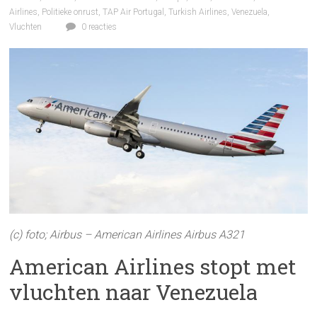
Airlines
,
Politieke onrust
,
TAP Air Portugal
,
Turkish Airlines
,
Venezuela
,
Vluchten
0 reacties
(c) foto; Airbus – American Airlines Airbus A321
American Airlines stopt met
vluchten naar Venezuela