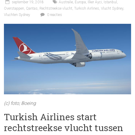
september 19, 2018
Australie
,
Europa
,
Ilker Ayci
,
Istanbul
,
Overstappen
,
Qantas
,
Rechtstreekse vlucht
,
Turkish Airlines
,
Vlucht Sydney
,
Vluchten Sydney
0 reacties
(c) foto; Boeing
Turkish Airlines start
rechtstreekse vlucht tussen