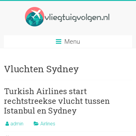
Ga
naar
inhoud
Vliegtuig
Menu
volgen
Volg
Vluchten Sydney
elk
gewenst
vliegtuig
op
Turkish Airlines start
basis
rechtstreekse vlucht tussen
van
Istanbul en Sydney
vluchtnummer
admin
Airlines