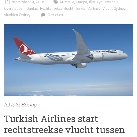
september 19, 2018
Australie
,
Europa
,
Ilker Ayci
,
Istanbul
,
Overstappen
,
Qantas
,
Rechtstreekse vlucht
,
Turkish Airlines
,
Vlucht Sydney
,
Vluchten Sydney
0 reacties
(c) foto; Boeing
Turkish Airlines start
rechtstreekse vlucht tussen