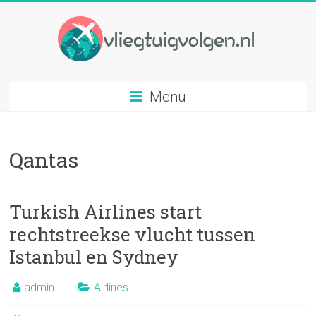
Ga
naar
inhoud
Vliegtuig
Menu
volgen
Volg
Qantas
elk
gewenst
vliegtuig
op
Turkish Airlines start
basis
rechtstreekse vlucht tussen
van
Istanbul en Sydney
vluchtnummer
admin
Airlines